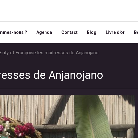
ommes-nous ?
Agenda
Contact
Blog
Livre d'or
B
inty et Françoise les maîtresses de Anjanojano
tresses de Anjanojano